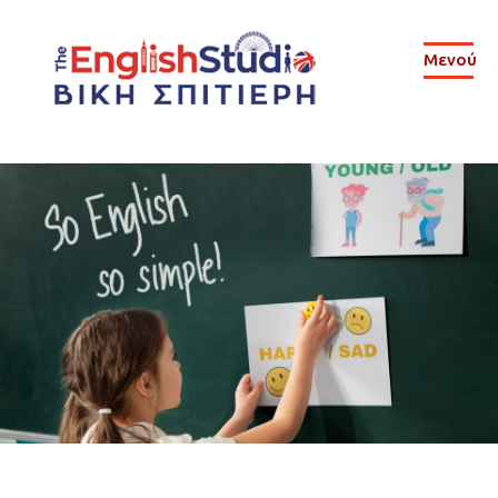
Μενού