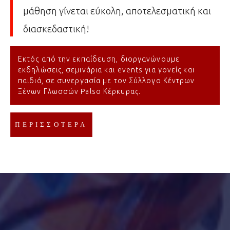
μάθηση γίνεται εύκολη, αποτελεσματική και
διασκεδαστική!
Εκτός από την εκπαίδευση, διοργανώνουμε
εκδηλώσεις, σεμινάρια και events για γονείς και
παιδιά, σε συνεργασία με τον Σύλλογο Κέντρων
Ξένων Γλωσσών Palso Κέρκυρας.
ΠΕΡΙΣΣΟΤΕΡΑ